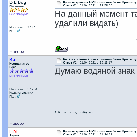
B.L.Dog
Краснотурьинск LIVE - сливной бачок Красноту
Ответ #1 -
01.04.2021 :: 18:58:56
Писатель
На данный момент та
Вне Форума
удалили видать)
Настрочил: 2 340
Пол:
Наверх
Kol
Re: krasnoturinsk live - сливной бачок Краснот
Ответ #2 -
01.04.2021 :: 19:11:17
Координатор
Гуру
Думаю водяной знак 
Вне Форума
Настрочил: 17 234
Краснотурьинск
Пол:
11й факт всегда найдется
Наверх
FiN
Краснотурьинск LIVE - сливной бачок Красноту
Ответ #3 -
01.04.2021 :: 21:34:28
Админ