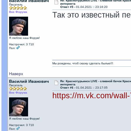
Василий Иванович
Re: Краснотурьинск LIVE - сливной бачок Крас
интернета
Писатель
Ответ #5 -
01.04.2021 :: 23:16:20
Вне Форума
Так это известный п
Я люблю наш Форум!
Настрочил: 3 710
Пол:
Мы рождены, чтоб сказку сделать былью!!!
Наверх
Василий Иванович
Re: Краснотурьинск LIVE - сливной бачок Крас
интернета
Писатель
Ответ #6 -
01.04.2021 :: 23:17:05
Вне Форума
https://m.vk.com/wal
Я люблю наш Форум!
Настрочил: 3 710
Пол: