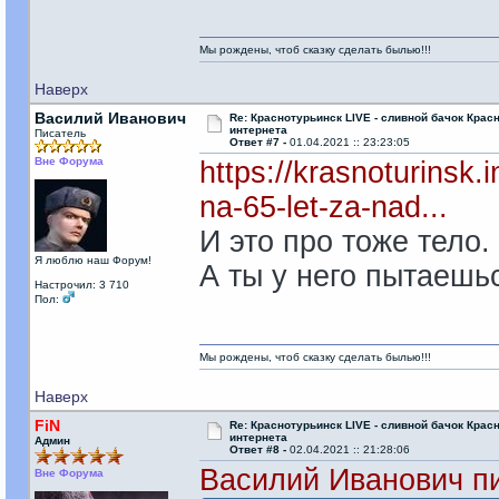
Мы рождены, чтоб сказку сделать былью!!!
Наверх
Василий Иванович
Re: Краснотурьинск LIVE - сливной бачок Крас
интернета
Писатель
Ответ #7 -
01.04.2021 :: 23:23:05
Вне Форума
https://krasnoturinsk.i
na-65-let-za-nad...
И это про тоже тело.
Я люблю наш Форум!
А ты у него пытаешь
Настрочил: 3 710
Пол:
Мы рождены, чтоб сказку сделать былью!!!
Наверх
FiN
Re: Краснотурьинск LIVE - сливной бачок Крас
интернета
Админ
Ответ #8 -
02.04.2021 :: 21:28:06
Василий Иванович пи
Вне Форума