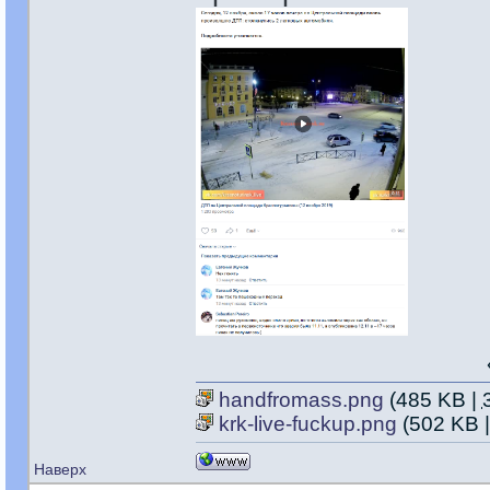
handfromass.png
(485 KB |
krk-live-fuckup.png
(502 KB 
Наверх