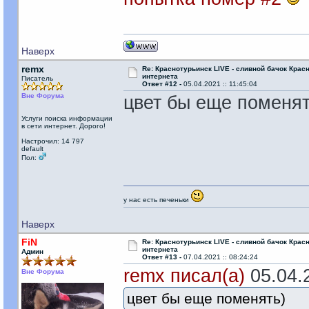
Наверх
remx
Re: Краснотурьинск LIVE - сливной бачок Крас
интернета
Писатель
Ответ #12 -
05.04.2021 :: 11:45:04
Вне Форума
цвет бы еще поменят
Услуги поиска информации
в сети интернет. Дорого!
Настрочил: 14 797
default
Пол:
у нас есть печеньки
Наверх
FiN
Re: Краснотурьинск LIVE - сливной бачок Крас
интернета
Админ
Ответ #13 -
07.04.2021 :: 08:24:24
remx писал(а)
05.04.2
Вне Форума
цвет бы еще поменять)