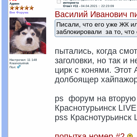
интернета
Админ
Ответ #11 -
04.04.2021 :: 22:23:09
Василий Иванович пи
Вне Форума
Писали, что его уже ЖК и
заблокировали за то, что 
пытались, когда смо
заголовки, но так и 
Настрочил: 11 148
Krasnoturinsk
Пол:
цирк с конями. Этот
долбоящер хайпажо
ps форум на вторую 
Краснотурьинск LIVE
pss Краснотурьинск 
попытка номер #2