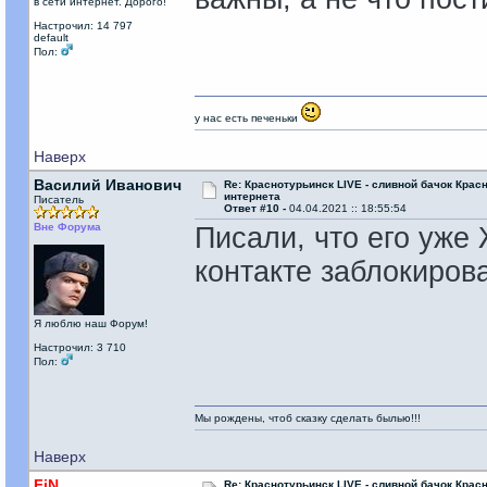
в сети интернет. Дорого!
Настрочил: 14 797
default
Пол:
у нас есть печеньки
Наверх
Василий Иванович
Re: Краснотурьинск LIVE - сливной бачок Крас
интернета
Писатель
Ответ #10 -
04.04.2021 :: 18:55:54
Вне Форума
Писали, что его уже
контакте заблокирова
Я люблю наш Форум!
Настрочил: 3 710
Пол:
Мы рождены, чтоб сказку сделать былью!!!
Наверх
FiN
Re: Краснотурьинск LIVE - сливной бачок Крас