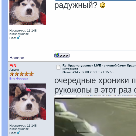
радужный?
Настрочил: 11 148
Krasnoturinsk
Пол:
Наверх
FiN
Re: Краснотурьинск LIVE - сливной бачок Крас
интернета
Админ
Ответ #14 -
09.08.2021 :: 21:15:58
очередные хроники п
Вне Форума
рукожопы в этот раз 
Настрочил: 11 148
Krasnoturinsk
Пол: