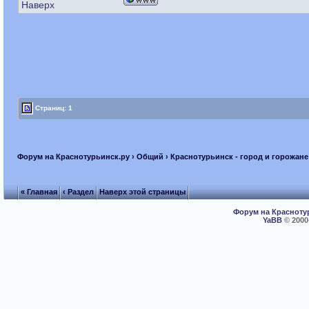
Наверх
Страниц: 1
Форум на Краснотурьинск.ру
›
Общий
›
Краснотурьинск - город и горожане
« Главная
‹ Раздел
Наверх этой страницы
Форум на Красноту
YaBB
© 2000