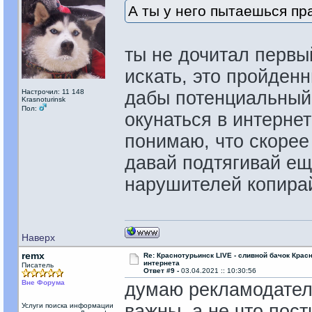
А ты у него пытаешься пр
ты не дочитал первы
искать, это пройденн
Настрочил: 11 148
дабы потенциальный 
Krasnoturinsk
Пол:
окунаться в интерне
понимаю, что скорее 
давай подтягивай ещ
нарушителей копира
Наверх
remx
Re: Краснотурьинск LIVE - сливной бачок Крас
интернета
Писатель
Ответ #9 -
03.04.2021 :: 10:30:56
Вне Форума
думаю рекламодател
важны, а не что пости
Услуги поиска информации