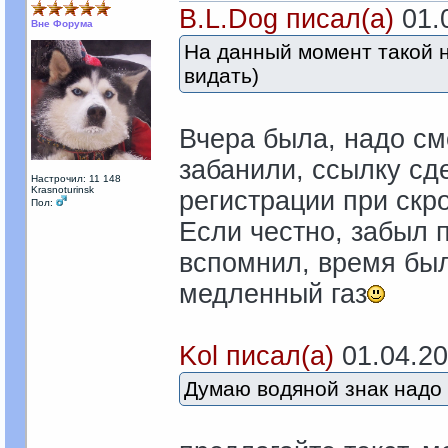
B.L.Dog писал(а)
01.0
Вне Форума
На данный момент такой н
видать)
Вчера была, надо смо
забанили, ссылку сде
Настрочил: 11 148
Krasnoturinsk
регистрации при скро
Пол:
Если честно, забыл 
вспомнил, время был
медленный газ
Kol писал(а)
01.04.202
Думаю водяной знак надо 