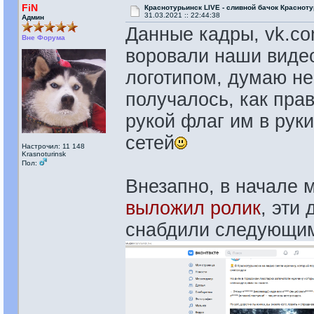
FiN
Краснотурьинск LIVE - сливной бачок Красноту
31.03.2021 :: 22:44:38
Админ
Данные кадры, vk.com
Вне Форума
воровали наши видео
логотипом, думаю не
получалось, как пра
рукой флаг им в рук
сетей
Настрочил: 11 148
Krasnoturinsk
Пол:
Внезапно, в начале 
выложил ролик
, эти
снабдили следующи