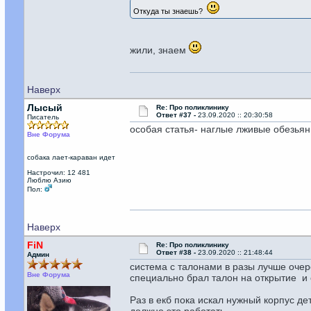
Откуда ты знаешь?
жили, знаем
Наверх
Лысый
Re: Про поликлинику
Ответ #37 -
23.09.2020 :: 20:30:58
Писатель
особая статья- наглые лживые обезьян
Вне Форума
собака лает-караван идет
Настрочил: 12 481
Люблю Азию
Пол:
Наверх
FiN
Re: Про поликлинику
Ответ #38 -
23.09.2020 :: 21:48:44
Админ
система с талонами в разы лучше очер
Вне Форума
специально брал талон на открытие и 
Раз в екб пока искал нужный корпус де