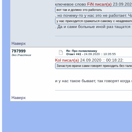
ключевое слово
FiN писал(а)
23.09.2020
вот так и должно это работать
, но почему-то у нас это не работает. 
у нас приходится сражаться самому с неадеква
. Да и сами больные иной раз тащатся
Наверх
797999
Re: Про поликлинику
Ответ #41 -
24.09.2020 :: 10:35:55
Экс-Участник
Kol писал(а)
24.09.2020 :: 00:18:22:
Зачастую врачи сами говорят приходить без талона
и у нас такое бывает, так говорят когд
Наверх