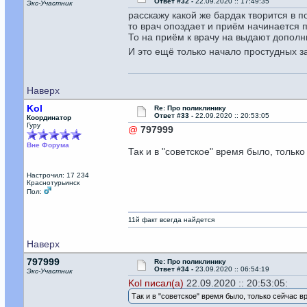
Ответ #32 -
22.09.2020 :: 17:49:35
Экс-Участник
расскажу какой же бардак творится в п
то врач опоздает и приём начинается п
То на приём к врачу на выдают дополн
И это ещё только начало простудных з
Наверх
Kol
Re: Про поликлинику
Ответ #33 -
22.09.2020 :: 20:53:05
Координатор
Гуру
@
797999
Вне Форума
Так и в "советское" время было, тольк
Настрочил: 17 234
Краснотурьинск
Пол:
11й факт всегда найдется
Наверх
797999
Re: Про поликлинику
Ответ #34 -
23.09.2020 :: 06:54:19
Экс-Участник
Kol писал(а)
22.09.2020 :: 20:53:05:
Так и в "советское" время было, только сейчас 