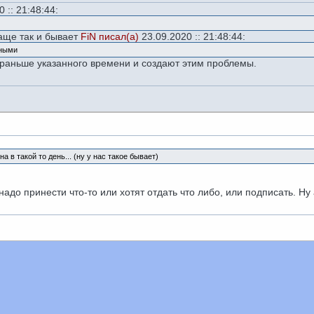
 :: 21:48:44:
Чаще так и бывает
FiN писал(а)
23.09.2020 :: 21:48:44:
тными
 раньше указанного времени и создают этим проблемы.
 в такой то день... (ну у нас такое бывает)
а надо принести что-то или хотят отдать что либо, или подписать. Н