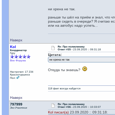
ни хрена не так.
раньше ты шёл на приём и знал, что чт
раньше сидеть в очереди? Я считаю есл
или на автобус надо успеть...
Наверх
Kol
Re: Про поликлинику
Ответ #35 -
23.09.2020 :: 09:31:18
Координатор
Гуру
Цитата:
ни хрена не так
Вне Форума
Откуда ты знаешь?
Настрочил: 17 234
Краснотурьинск
Пол:
11й факт всегда найдется
Наверх
797999
Re: Про поликлинику
Ответ #36 -
23.09.2020 :: 10:33:07
Экс-Участник
Kol писал(а)
23.09.2020 :: 09:31:18: