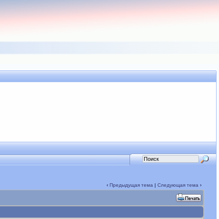
‹
Предыдущая тема
|
Следующая тема
›