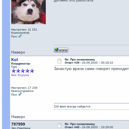
должно это работать
Настрочил: 11 151
Krasnoturinsk
Пол:
Наверх
Kol
Re: Про поликлинику
Ответ #39 -
24.09.2020 :: 00:18:22
Координатор
Гуру
Зачастую врачи сами говорят приходить 
Вне Форума
Настрочил: 17 234
Краснотурьинск
Пол:
11й факт всегда найдется
Наверх
797999
Re: Про поликлинику
Ответ #40 -
24.09.2020 :: 10:29:00
Экс-Участник