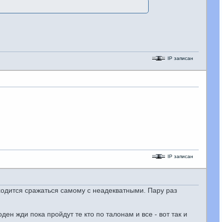
IP записан
IP записан
ходится сражаться самому с неадекватными. Пару раз
ен жди пока пройдут те кто по талонам и все - вот так и