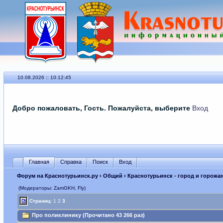
10.08.2026 :: 10:12:45
Добро пожаловать, Гость. Пожалуйста, выберите
Вход
Главная
Справка
Поиск
Вход
Форум на Краснотурьинск.ру
›
Общий
›
Краснотурьинск - город и горожа
(Модераторы: ZamGKH, Fly)
Страниц:
1
2
3
Про поликлинику (Прочитано 43 266 раз)