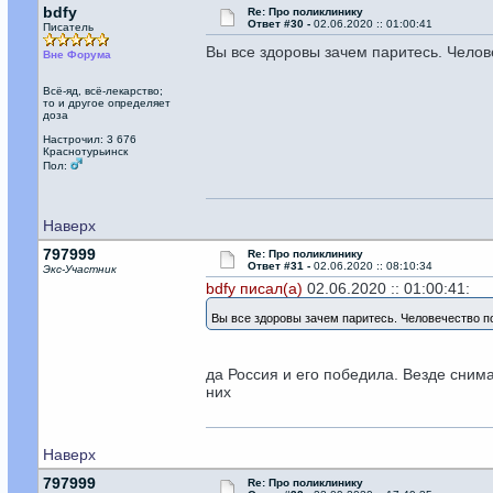
bdfy
Re: Про поликлинику
Ответ #30 -
02.06.2020 :: 01:00:41
Писатель
Вы все здоровы зачем паритесь. Чело
Вне Форума
Всё-яд, всё-лекарство;
то и другое определяет
доза
Настрочил: 3 676
Краснотурьинск
Пол:
Наверх
797999
Re: Про поликлинику
Ответ #31 -
02.06.2020 :: 08:10:34
Экс-Участник
bdfy писал(а)
02.06.2020 :: 01:00:41:
Вы все здоровы зачем паритесь. Человечество 
да Россия и его победила. Везде снима
них
Наверх
797999
Re: Про поликлинику