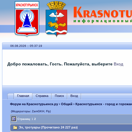
06.08.2026 :: 05:37:19
Добро пожаловать, Гость. Пожалуйста, выберите
Вход
Главная
Справка
Поиск
Вход
Форум на Краснотурьинск.ру
›
Общий
›
Краснотурьинск - город и горожа
(Модераторы: ZamGKH, Fly)
Страниц:
1
2
Эх, тротуары (Прочитано 24 227 раз)