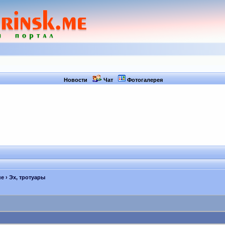
Новости
Чат
Фотогалерея
не
› Эх, тротуары