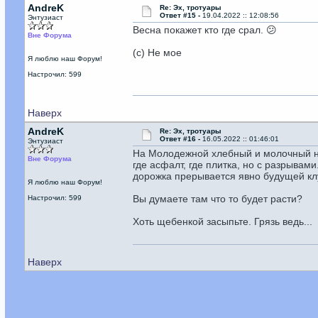
AndreK
Re: Эх, тротуары
Ответ #15 -
19.04.2022 :: 12:08:56
Энтузиаст
Весна покажет кто где срал. 😕
Вне Форума
(с) Не мое
Я люблю наш Форум!
Настрочил: 599
Наверх
AndreK
Re: Эх, тротуары
Ответ #16 -
16.05.2022 :: 01:46:01
Энтузиаст
На Молодежной хлебный и молочный на 
Вне Форума
где асфалт, где плитка, но с разрывам
дорожка прерывается явно будущей кл
Я люблю наш Форум!
Вы думаете там что то будет расти?
Настрочил: 599
Хоть щебенкой засыпьте. Грязь ведь...
Наверх