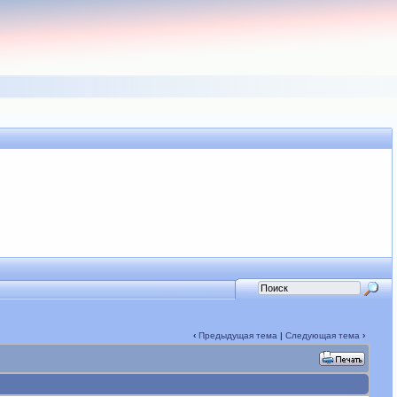
‹
Предыдущая тема
|
Следующая тема
›