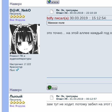
Наверх
D@rK_NekO
Re: Эх, тротуары
Ответ #4 -
30.03.2019 :: 22:10:19
Писатель
bdfy писал(а)
30.03.2019 :: 15:12:54:
Вне Форума
Минное поле
это точно... на этой аллее каждый год
Ремонт ПК и
аудиоаппаратуры
Настрочил: 2 122
Краснотур
Пол:
Наверх
Лысый
Re: Эх, тротуары
Ответ #5 -
31.03.2019 :: 00:12:57
Писатель
зам тут не ходит. потому забил на этот 
Вне Форума