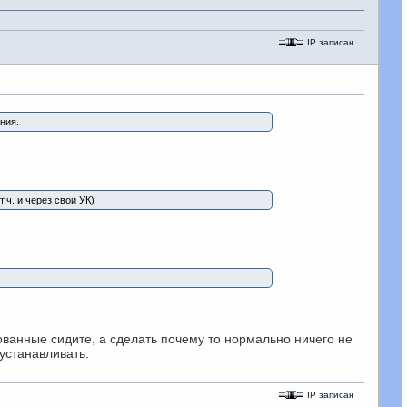
IP записан
ния.
ч. и через свои УК)
ованные сидите, а сделать почему то нормально ничего не
 устанавливать.
IP записан