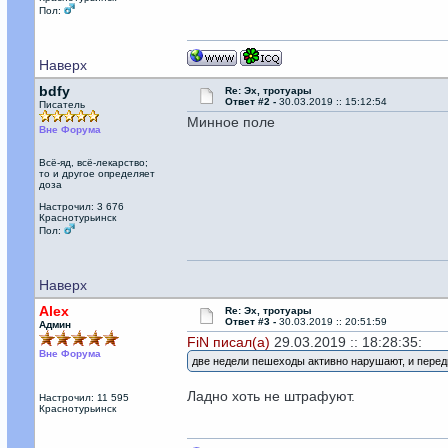
Пол:
Наверх
bdfy
Re: Эх, тротуары
Ответ #2 -
30.03.2019 :: 15:12:54
Писатель
Минное поле
Вне Форума
Всё-яд, всё-лекарство;
то и другое определяет
доза
Настрочил: 3 676
Краснотурьинск
Пол:
Наверх
Alex
Re: Эх, тротуары
Ответ #3 -
30.03.2019 :: 20:51:59
Админ
FiN писал(а)
29.03.2019 :: 18:28:35:
Вне Форума
две недели пешеходы активно нарушают, и перед
Ладно хоть не штрафуют.
Настрочил: 11 595
Краснотурьинск