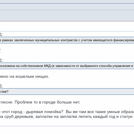
1:
в рамках заключенных муниципальных контрактов с учетом имеющегося финансирова
.
1:
зложена на собственников МКД (в зависимости от выбранного способа управления в т.
ожено на кошельки нищих.
1:
 слов?
й песне. Проблем то в городе больше нет.
е этот город - дырявая помойка? Вы же там все такие умные образ
на сруб деревьев, заплатки на заплатки лепить каждый год и статуи