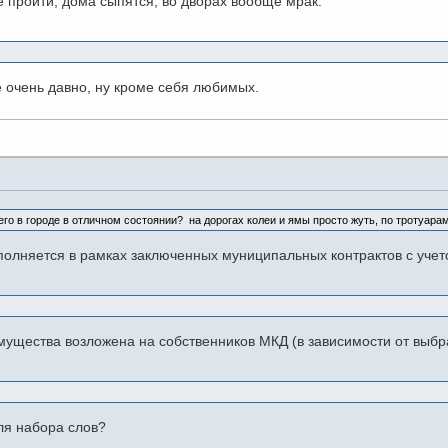
е пройти, дома сыпятся, во дворах вообще мрак.
е очень давно, ну кроме себя любимых.
го в городе в отличном состоянии? на дорогах колеи и ямы просто жуть, по тротуара
полняется в рамках заключенных муниципальных контрактов с уч
щества возложена на собственников МКД (в зависимости от выбран
ля набора слов?