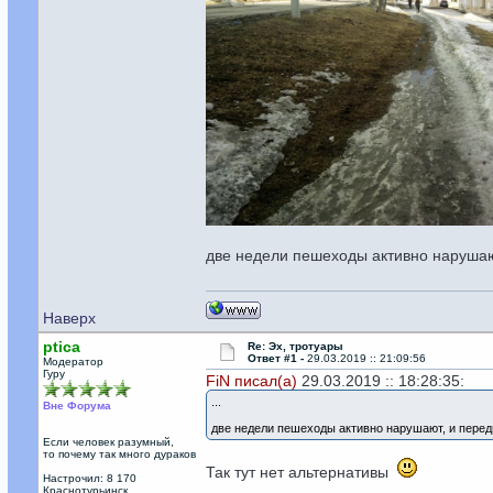
две недели пешеходы активно нарушаю
Наверх
ptica
Re: Эх, тротуары
Ответ #1 -
29.03.2019 :: 21:09:56
Модератор
Гуру
FiN писал(а)
29.03.2019 :: 18:28:35:
...
Вне Форума
две недели пешеходы активно нарушают, и перед
Если человек разумный,
то почему так много дураков
Так тут нет альтернативы
Настрочил: 8 170
Краснотурьинск