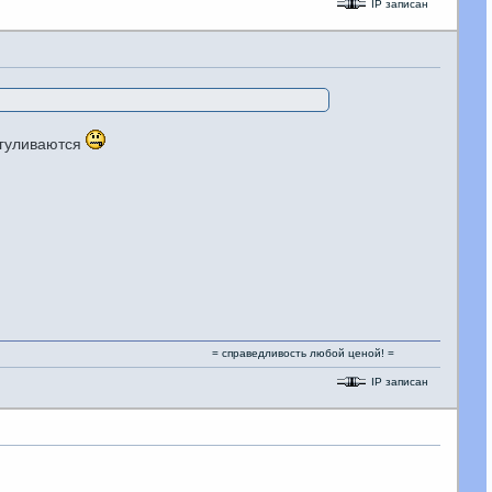
IP записан
выгуливаются
= справедливость любой ценой! =
IP записан