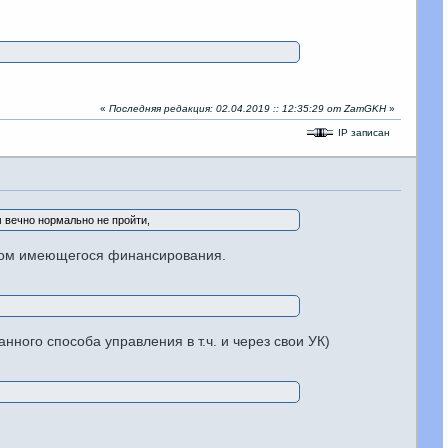
«
Последняя редакция: 02.04.2019 :: 12:35:29 от ZamGKH
»
IP записан
м вечно нормально не пройти,
етом имеющегося финансирования.
ного способа управления в т.ч. и через свои УК)