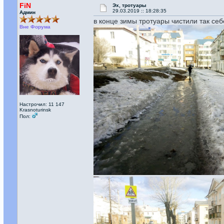
FiN
Эх, тротуары
29.03.2019 :: 18:28:35
Админ
в конце зимы тротуары чистили так себе
Вне Форума
Настрочил: 11 147
Krasnoturinsk
Пол: