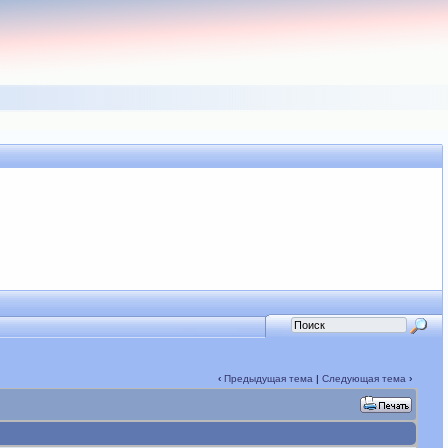
‹
Предыдущая тема
|
Следующая тема
›