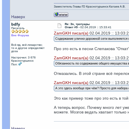
Заместитель Главы ГО Краснотурьинск Катаев А.В.
Наверх
bdfy
Re: Эх, тротуары
Ответ #9 -
02.04.2019 :: 15:33:41
Писатель
ZamGKH писал(а)
02.04.2019 :: 13:03:2
Вне Форума
Содержание улично-дорожной сети выполняется 
Всё-яд, всё-лекарство;
то и другое определяет
Про это есть в песни Слепакова "Откат"
доза
ZamGKH писал(а)
02.04.2019 :: 13:03:2
Настрочил: 3 676
Краснотурьинск
Обязанность по содержанию общего имущества во
Пол:
Отмазались. В этой стране всё перел
ZamGKH писал(а)
02.04.2019 :: 13:03:2
А это здесь вообще при чём? Просто для набора
Это как пример тоже про это есть в то
А теперь вопрос. Почему много лет уж
можете. Мозгов ведать хватает только 
Наверх