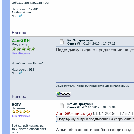
собака лает-караван идет
Настрочил: 12 481
Люблю Азию
Пол:
Наверх
ZamGKH
Re: Эх, тротуары
Ответ #6 -
01.04.2019 :: 17:57:11
Модератор
Подрядчику выдано предписание на у
Вне Форума
Я люблю наш Форум!
Настрочил: 912
Пол:
Заместитель Главы ГО Краснотурьинск Катаев А.В.
Наверх
bdfy
Re: Эх, тротуары
Ответ #7 -
02.04.2019 :: 09:52:08
Писатель
ZamGKH писал(а)
01.04.2019 :: 17:57:1
Вне Форума
Подрядчику выдано предписание на устранение 
Всё-яд, всё-лекарство;
то и другое определяет
А чьи обязанности вообще входит соде
доза