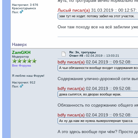
жуть, по тротуарам вечно нормально н
Настрочил: 3 676
Краснотурьинск
Лысый писал(а)
31.03.2019 :: 00:12:57:
Пол:
зам тут не ходит. потому забил на этот участок.
Они там походу все на всё забилии уж
Наверх
ZamGKH
Re: Эх, тротуары
Ответ #8 -
02.04.2019 :: 13:03:21
Модератор
bdfy писал(а)
02.04.2019 :: 09:52:08:
Вне Форума
А чьи обязанности вообще входит содержания все
Я люблю наш Форум!
Содержание улично-дорожной сети вы
Настрочил: 912
Пол:
bdfy писал(а)
02.04.2019 :: 09:52:08:
дома сыпятся, во дворах вообще мрак.
Обязанность по содержанию общего иму
bdfy писал(а)
02.04.2019 :: 09:52:08:
Ах ну да нам же нужна лыжероллерная трасса
А это здесь вообще при чём? Просто д