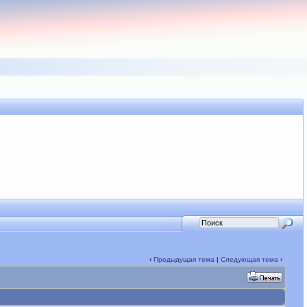
‹
Предыдущая тема
|
Следующая тема
›