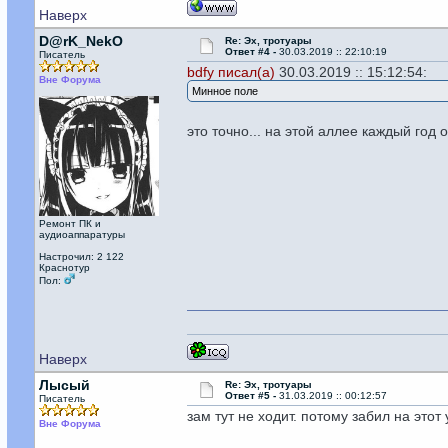
Наверх
D@rK_NekO
Re: Эх, тротуары
Ответ #4 -
30.03.2019 :: 22:10:19
Писатель
bdfy писал(а)
30.03.2019 :: 15:12:54:
Вне Форума
Минное поле
это точно... на этой аллее каждый год
Ремонт ПК и
аудиоаппаратуры
Настрочил: 2 122
Краснотур
Пол:
Наверх
Лысый
Re: Эх, тротуары
Ответ #5 -
31.03.2019 :: 00:12:57
Писатель
зам тут не ходит. потому забил на этот 
Вне Форума