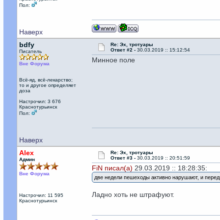
Пол:
Наверх
bdfy
Re: Эх, тротуары
Ответ #2 -
30.03.2019 :: 15:12:54
Писатель
Минное поле
Вне Форума
Всё-яд, всё-лекарство;
то и другое определяет
доза
Настрочил: 3 676
Краснотурьинск
Пол:
Наверх
Alex
Re: Эх, тротуары
Ответ #3 -
30.03.2019 :: 20:51:59
Админ
FiN писал(а)
29.03.2019 :: 18:28:35:
Вне Форума
две недели пешеходы активно нарушают, и перед
Ладно хоть не штрафуют.
Настрочил: 11 595
Краснотурьинск