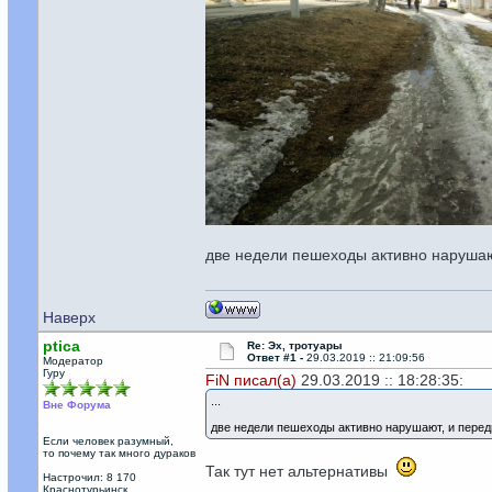
две недели пешеходы активно нарушаю
Наверх
ptica
Re: Эх, тротуары
Ответ #1 -
29.03.2019 :: 21:09:56
Модератор
Гуру
FiN писал(а)
29.03.2019 :: 18:28:35:
...
Вне Форума
две недели пешеходы активно нарушают, и перед
Если человек разумный,
то почему так много дураков
Так тут нет альтернативы
Настрочил: 8 170
Краснотурьинск