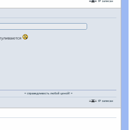
IP записан
выгуливаются
= справедливость любой ценой! =
IP записан