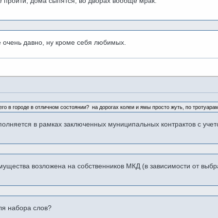
е пройти, дома сыпятся, во дворах вообще мрак.
е очень давно, ну кроме себя любимых.
го в городе в отличном состоянии? на дорогах колеи и ямы просто жуть, по тротуара
полняется в рамках заключенных муниципальных контрактов с уч
щества возложена на собственников МКД (в зависимости от выбран
ля набора слов?