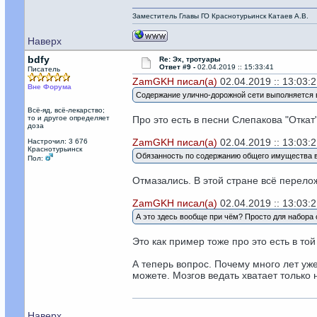
Заместитель Главы ГО Краснотурьинск Катаев А.В.
Наверх
bdfy
Re: Эх, тротуары
Ответ #9 -
02.04.2019 :: 15:33:41
Писатель
ZamGKH писал(а)
02.04.2019 :: 13:03:2
Вне Форума
Содержание улично-дорожной сети выполняется 
Всё-яд, всё-лекарство;
то и другое определяет
Про это есть в песни Слепакова "Откат"
доза
ZamGKH писал(а)
02.04.2019 :: 13:03:2
Настрочил: 3 676
Краснотурьинск
Обязанность по содержанию общего имущества во
Пол:
Отмазались. В этой стране всё перел
ZamGKH писал(а)
02.04.2019 :: 13:03:2
А это здесь вообще при чём? Просто для набора
Это как пример тоже про это есть в то
А теперь вопрос. Почему много лет уж
можете. Мозгов ведать хватает только 
Наверх