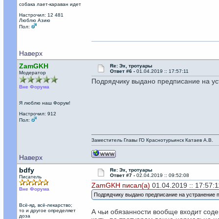
собака лает-караван идет
Настрочил: 12 481
Люблю Азию
Пол:
Наверх
ZamGKH
Re: Эх, тротуары
Ответ #6 -
01.04.2019 :: 17:57:11
Модератор
Подрядчику выдано предписание на у
Вне Форума
Я люблю наш Форум!
Настрочил: 912
Пол:
Заместитель Главы ГО Краснотурьинск Катаев А.В.
Наверх
bdfy
Re: Эх, тротуары
Ответ #7 -
02.04.2019 :: 09:52:08
Писатель
ZamGKH писал(а)
01.04.2019 :: 17:57:1
Вне Форума
Подрядчику выдано предписание на устранение 
Всё-яд, всё-лекарство;
то и другое определяет
А чьи обязанности вообще входит соде
доза