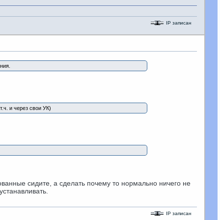
IP записан
ния.
ч. и через свои УК)
ованные сидите, а сделать почему то нормально ничего не
 устанавливать.
IP записан