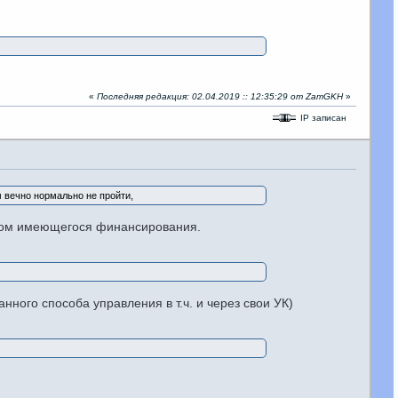
«
Последняя редакция: 02.04.2019 :: 12:35:29 от ZamGKH
»
IP записан
м вечно нормально не пройти,
етом имеющегося финансирования.
ного способа управления в т.ч. и через свои УК)