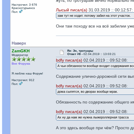
жуть, по тротуарам вечно нормально н
Настрочил: 3 676
Краснотурьинск
Лысый писал(а)
31.03.2019 :: 00:12:57:
Пол:
зам тут не ходит. потому забил на этот участок.
Они там походу все на всё забилии уж
Наверх
ZamGKH
Re: Эх, тротуары
Ответ #8 -
02.04.2019 :: 13:03:21
Модератор
bdfy писал(а)
02.04.2019 :: 09:52:08:
Вне Форума
А чьи обязанности вообще входит содержания все
Я люблю наш Форум!
Содержание улично-дорожной сети вы
Настрочил: 912
Пол:
bdfy писал(а)
02.04.2019 :: 09:52:08:
дома сыпятся, во дворах вообще мрак.
Обязанность по содержанию общего иму
bdfy писал(а)
02.04.2019 :: 09:52:08:
Ах ну да нам же нужна лыжероллерная трасса
А это здесь вообще при чём? Просто д