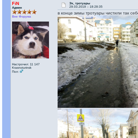
FiN
Эх, тротуары
29.03.2019 :: 18:28:35
Админ
в конце зимы тротуары чистили так себе
Вне Форума
Настрочил: 11 147
Krasnoturinsk
Пол: