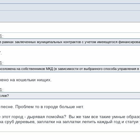
1:
в рамках заключенных муниципальных контрактов с учетом имеющегося финансирова
.
1:
зложена на собственников МКД (в зависимости от выбранного способа управления в т.
ожено на кошельки нищих.
1:
 слов?
й песне. Проблем то в городе больше нет.
е этот город - дырявая помойка? Вы же там все такие умные образ
на сруб деревьев, заплатки на заплатки лепить каждый год и статуи