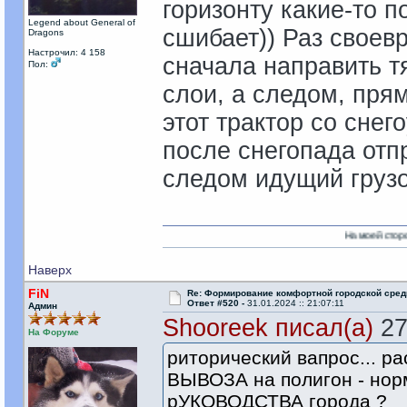
горизонту какие-то п
Legend about General of
сшибает)) Раз своев
Dragons
Настрочил: 4 158
сначала направить т
Пол:
слои, а следом, прям
этот трактор со сне
после снегопада отпр
следом идущий грузов
На моей стороне есть Никто
Наверх
FiN
Re: Формирование комфортной городской сре
Ответ #520 -
31.01.2024 :: 21:07:11
Админ
Shooreek писал(а)
27
На Форуме
риторический вапрос... ра
ВЫВОЗА на полигон - нор
рУКОВОДСТВА города ?