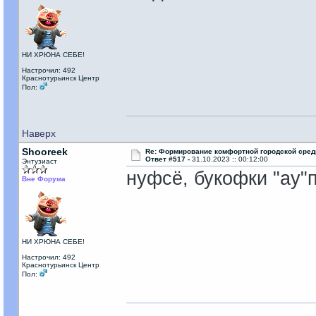
НИ ХРЮНА СЕБЕ!
Настрочил: 492
Краснотурьинск Центр
Пол:
Наверх
Shooreek
Re: Формирование комфортной городской сре
Ответ #517 -
31.10.2023 :: 00:12:00
Энтузиаст
нуфсё, букофки "ау"п
Вне Форума
НИ ХРЮНА СЕБЕ!
Настрочил: 492
Краснотурьинск Центр
Пол: