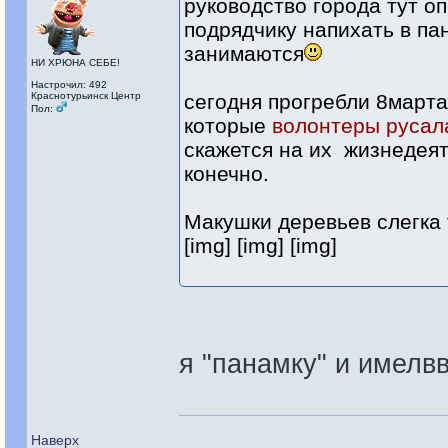
руководство города тут о
подрядчику напихать в па
занимаются
НИ ХРЮНА СЕБЕ!
Настрочил: 492
Краснотурьинск Центр
сегодня прогребли 8марта
Пол:
которые
волонтеры русала
скажется на их жизнедеят
конечно.
Макушки деревьев слегка т
[img] [img] [img]
я "панамку" и имелв
Наверх