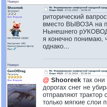
Наверх
Shooreek
Re: Формирование комфортной городской сре
Ответ #518 -
27.01.2024 :: 18:09:25
Энтузиаст
риторический вапрос.
Вне Форума
вместо ВЫВОЗА на п
Нынешнего рУКОВОД
я конечно понимаю, ч
НИ ХРЮНА СЕБЕ!
Настрочил: 492
однако...
Краснотурьинск Центр
Пол:
Наверх
GenOfDrag
Re: Формирование комфортной городской сре
Ответ #519 -
27.01.2024 :: 20:39:34
Писатель
@
Shooreek
так они 
Вне Форума
дорогах снег не убир
отправляют трактор с
только мягкие слои п