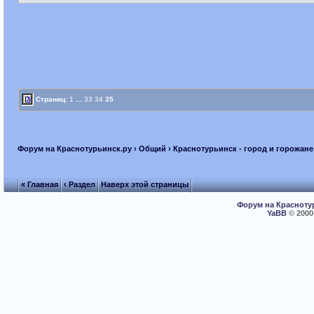
Страниц:
1
...
33
34
35
Форум на Краснотурьинск.ру
›
Общий
›
Краснотурьинск - город и горожане
« Главная
‹ Раздел
Наверх этой страницы
Форум на Красноту
YaBB
© 2000