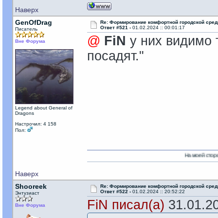
Наверх
GenOfDrag
Re: Формирование комфортной городской сре
Ответ #521 -
01.02.2024 :: 00:01:17
Писатель
@
FiN
у них видимо 
Вне Форума
посадят."
Legend about General of
Dragons
Настрочил: 4 158
Пол:
На моей стороне есть Никто
Наверх
Shooreek
Re: Формирование комфортной городской сре
Ответ #522 -
01.02.2024 :: 20:52:22
Энтузиаст
FiN писал(а)
31.01.20
Вне Форума