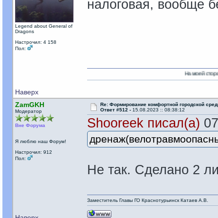
налоговая, вообще б
Legend about General of
Dragons
Настрочил: 4 158
Пол:
На моей стороне есть Никто
Наверх
ZamGKH
Re: Формирование комфортной городской сре
Ответ #512 -
15.08.2023 :: 08:38:12
Модератор
Shooreek писал(а)
07
Вне Форума
дренаж(велотравмоопасный
Я люблю наш Форум!
Настрочил: 912
Пол:
Не так. Сделано 2 л
Заместитель Главы ГО Краснотурьинск Катаев А.В.
Наверх