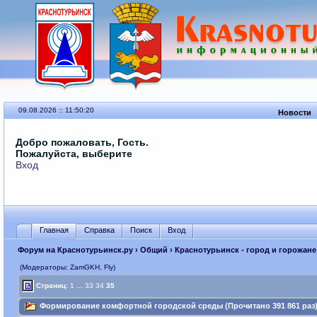
09.08.2026 :: 11:50:20
Новости
Добро пожаловать, Гость.
Пожалуйста, выберите
Вход
Главная
Справка
Поиск
Вход
Форум на Краснотурьинск.ру
›
Общий
›
Краснотурьинск - город и горожане
(Модераторы: ZamGKH, Fly)
Страниц:
1
...
33
34
35
Формирование комфортной городской среды (Прочитано 391 861 раз