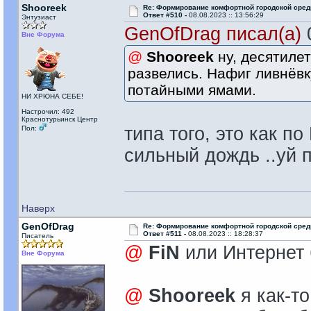
Shooreek
Re: Формирование комфортной городской сре
Ответ #510 -
08.08.2023 :: 13:56:29
Энтузиаст
GenOfDrag писал(а)
0
Вне Форума
@
Shooreek
ну, десятилет
развелись. Нафиг ливнёвку
потайными ямами.
НИ ХРЮНА СЕБЕ!
Настрочил: 492
Краснотурьинск Центр
типа того, это как п
Пол:
сильный дождь ..уй 
Наверх
GenOfDrag
Re: Формирование комфортной городской сре
Ответ #511 -
08.08.2023 :: 18:28:37
Писатель
@
FiN
или Интернет 
Вне Форума
@
Shooreek
я как-то