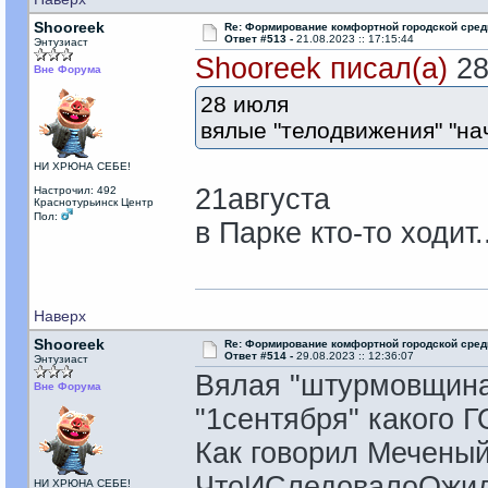
Shooreek
Re: Формирование комфортной городской сре
Ответ #513 -
21.08.2023 :: 17:15:44
Энтузиаст
Shooreek писал(а)
28
Вне Форума
28 июля
вялые "телодвижения" "нач
НИ ХРЮНА СЕБЕ!
21августа
Настрочил: 492
Краснотурьинск Центр
Пол:
в Парке кто-то ходит..
Наверх
Shooreek
Re: Формирование комфортной городской сре
Ответ #514 -
29.08.2023 :: 12:36:07
Энтузиаст
Вялая "штурмовщина
Вне Форума
"1сентября" какого 
Как говорил Меченый 
ЧтоИСледовалоОжи
НИ ХРЮНА СЕБЕ!