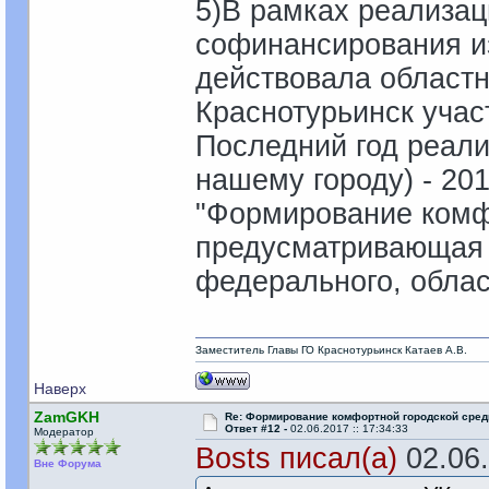
5)В рамках реализа
софинансирования из
действовала областн
Краснотурьинск учас
Последний год реали
нашему городу) - 20
"Формирование комф
предусматривающая 
федерального, облас
Заместитель Главы ГО Краснотурьинск Катаев А.В.
Наверх
ZamGKH
Re: Формирование комфортной городской сре
Ответ #12 -
02.06.2017 :: 17:34:33
Модератор
Bosts писал(а)
02.06.
Вне Форума