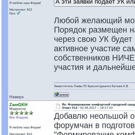
А эти заявки подает УК и
Я люблю наш Форум!
Настрочил: 912
Пол:
Любой желающий мож
Порядок размещен на
через свою УК будет
активное участие сам
собственников НИЧЕГ
участия и дальнейш
Заместитель Главы ГО Краснотурьинск Катаев А.В.
Наверх
ZamGKH
Re: Формирование комфортной городской сре
Ответ #13 -
02.06.2017 :: 18:17:43
Модератор
Добавлю неольшой о
Вне Форума
форумчан в подготов
Я люблю наш Форум!
"Формирование комф
Настрочил: 912