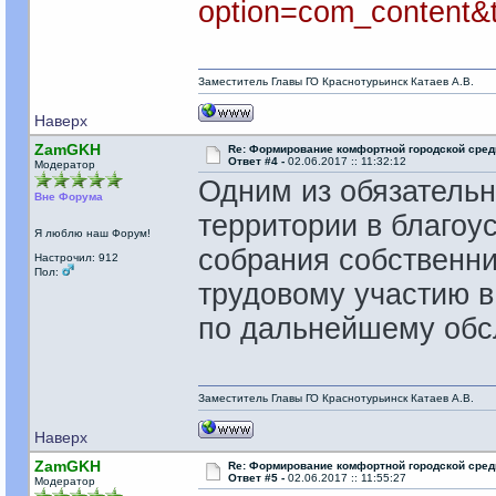
option=com_content&t
Заместитель Главы ГО Краснотурьинск Катаев А.В.
Наверх
ZamGKH
Re: Формирование комфортной городской сре
Ответ #4 -
02.06.2017 :: 11:32:12
Модератор
Одним из обязательн
Вне Форума
территории в благоу
Я люблю наш Форум!
собрания собственник
Настрочил: 912
Пол:
трудовому участию в
по дальнейшему обс
Заместитель Главы ГО Краснотурьинск Катаев А.В.
Наверх
ZamGKH
Re: Формирование комфортной городской сре
Ответ #5 -
02.06.2017 :: 11:55:27
Модератор