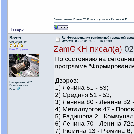
Заместитель Главы ГО Краснотурьинск Катаев А.В.
Наверх
Bosts
Re: Формирование комфортной городской сре
Ответ #10 -
02.06.2017 :: 16:12:09
Специалист
ZamGKH писал(а)
02.
Вне Форума
По состоянию на сегодняш
программе "Формирование
Дворов:
Настрочил: 702
Krasnoturinsk
1) Ленина 51 - 53;
Пол:
2) Средняя 51 - 53;
3) Ленина 80 - Ленина 82 
4) Металлургов 47 - Попов
5) Радищева 2 - Коммунал
6) Ленина 70 - Ленина 72а
7) Рюмина 13 - Рюмина 6;