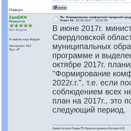
Наверх
ZamGKH
Re: Формирование комфортной городской сре
Ответ #6 -
02.06.2017 :: 12:02:09
Модератор
В июне 2017г. минис
Вне Форума
Свердловской област
Я люблю наш Форум!
муниципальных образ
Настрочил: 912
Пол:
программе и выделен
октябре 2017г. план
"Формирование комфо
2022г.г.", т.е. если
соблюдением всех не
план на 2017г., это 
следующий период.
Заместитель Главы ГО Краснотурьинск Катаев А.В.