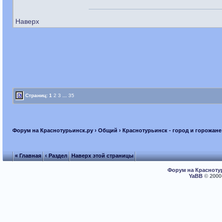
Наверх
Страниц:
1
2
3
...
35
Форум на Краснотурьинск.ру
›
Общий
›
Краснотурьинск - город и горожане
« Главная
‹ Раздел
Наверх этой страницы
Форум на Красноту
YaBB
© 2000