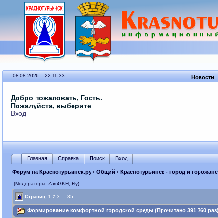
08.08.2026 :: 22:11:33
Новости
Добро пожаловать, Гость.
Пожалуйста, выберите
Вход
Главная
Справка
Поиск
Вход
Форум на Краснотурьинск.ру
›
Общий
›
Краснотурьинск - город и горожане
(Модераторы: ZamGKH, Fly)
Страниц:
1
2
3
...
35
Формирование комфортной городской среды (Прочитано 391 760 раз