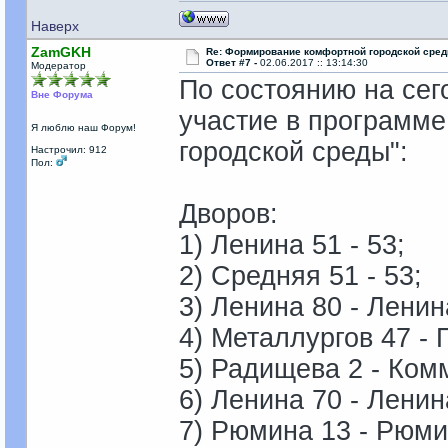
Наверх
ZamGKH
Re: Формирование комфортной городской сре
Ответ #7 -
02.06.2017 :: 13:14:30
Модератор
По состоянию на сег
Вне Форума
участие в программ
Я люблю наш Форум!
городской среды":
Настрочил: 912
Пол:
Дворов:
1) Ленина 51 - 53;
2) Средняя 51 - 53;
3) Ленина 80 - Ленин
4) Металлургов 47 - 
5) Радищева 2 - Ком
6) Ленина 70 - Ленин
7) Рюмина 13 - Рюми