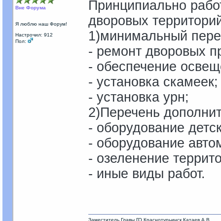
Принципиально рабо
Вне Форума
дворовых территорий
Я люблю наш Форум!
1)минимальный пере
Настрочил: 912
Пол:
- ремонт дворовых п
- обеспечение освещ
- установка скамеек;
- установка урн;
2)Перечень дополнит
- оборудование детс
- оборудование авто
- озеленение террит
- иные виды работ.
Заместитель Главы ГО Краснотурьинск Катаев А.В.