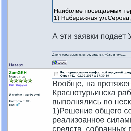
Наиболее посещаемых те
1) Набережная ул.Серова;
А эти заявки подает
Давно пора мыслить шире, видеть глубже и ярче....
Наверх
ZamGKH
Re: Формирование комфортной городской сре
Ответ #11 -
02.06.2017 :: 17:30:39
Модератор
Вообще, на протяжен
Вне Форума
Краснотурьинска раб
Я люблю наш Форум!
выполнялись по нес
Настрочил: 912
Пол:
1)Решение общего со
реализоанное силам
средств, собранных 