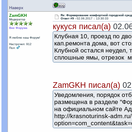
Наверх
ZamGKH
Re: Формирование комфортной городской сре
Ответ #9 -
02.06.2017 :: 13:30:33
Модератор
кукуся писал(а)
02.06
Вне Форума
Клубная 10, проезд по дво
Я люблю наш Форум!
кап.ремонта дома, вот ст
Настрочил: 912
Пол:
Клубной остался неудел, т
сплошные ямы, отрезок ме
ZamGKH писал(а)
02.
Уведомления, порядок отб
размещена в разделе "Фо
на официальном сайте Ад
http://krasnoturinsk-adm.ru
option=com_content&task=c