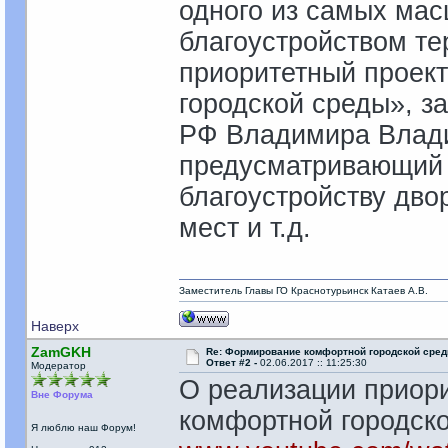
одного из самых мас
благоустройством те
приоритетный проек
городской среды», з
РФ Владимира Влади
предусматривающий 
благоустройству дво
мест и т.д.
Заместитель Главы ГО Краснотурьинск Катаев А.В.
Наверх
ZamGKH
Re: Формирование комфортной городской сре
Ответ #2 -
02.06.2017 :: 11:25:30
Модератор
О реализации приор
Вне Форума
комфортной городск
Я люблю наш Форум!