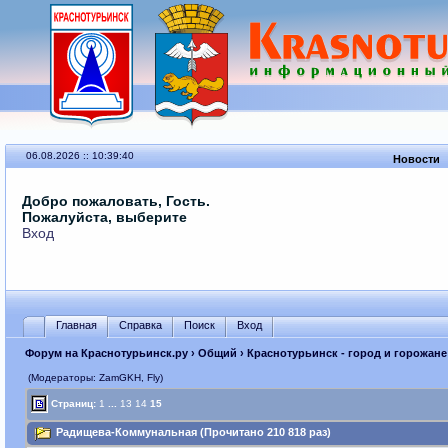
06.08.2026 :: 10:39:40
Новости
Добро пожаловать, Гость.
Пожалуйста, выберите
Вход
Главная
Справка
Поиск
Вход
Форум на Краснотурьинск.ру
›
Общий
›
Краснотурьинск - город и горожане
(Модераторы: ZamGKH, Fly)
Страниц:
1
...
13
14
15
Радищева-Коммунальная (Прочитано 210 818 раз)