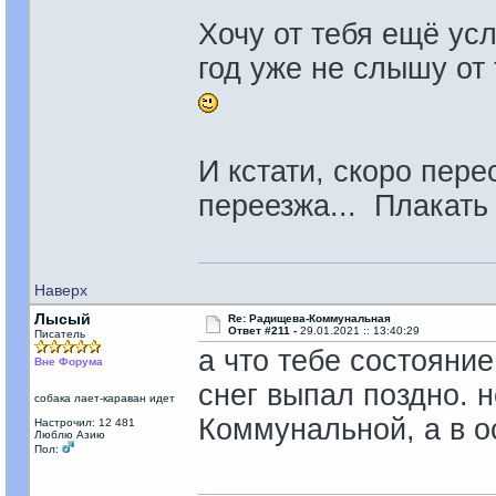
Хочу от тебя ещё ус
год уже не слышу от
И кстати, скоро пере
переезжа... Плакать
Наверх
Лысый
Re: Радищева-Коммунальная
Ответ #211 -
29.01.2021 :: 13:40:29
Писатель
а что тебе состояние
Вне Форума
снег выпал поздно. н
собака лает-караван идет
Коммунальной, а в о
Настрочил: 12 481
Люблю Азию
Пол: