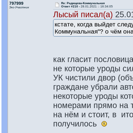
797999
Re: Радищева-Коммунальная
Ответ #210 -
28.01.2021 :: 16:34:05
Экс-Участник
Лысый писал(а)
25.01
кстате, когда выйдет сле
Коммунальная"? о чём она
как гласит пословица
не которые уроды си
УК чистили двор (об
граждане убрали авто
некоторые уроды кот
номерами прямо на т
на нём и стоит, в ит
получилось