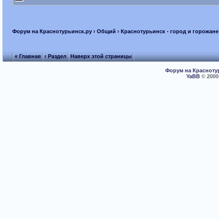
Форум на Краснотурьинск.ру
›
Общий
›
Краснотурьинск - город и горожане
« Главная
‹ Раздел
Наверх этой страницы
Форум на Красноту
YaBB
© 2000