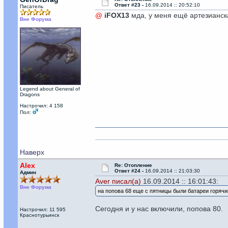
Ответ #23 -
16.09.2014 :: 20:52:10
Писатель
@
iFOX13
мда, у меня ещё артезианска
Вне Форума
Legend about General of
Dragons
Настрочил: 4 158
Пол:
Наверх
Alex
Re: Отопление
Ответ #24 -
16.09.2014 :: 21:03:30
Админ
Aver писал(а)
16.09.2014 :: 16:01:43:
Вне Форума
на попова 68 еще с пятницы были батареи горячи
Сегодня и у нас включили, попова 80.
Настрочил: 11 595
Краснотурьинск