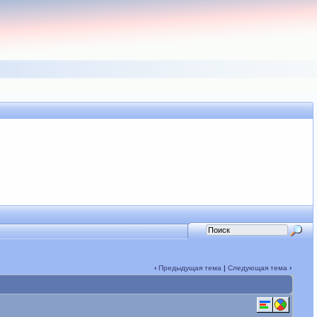
‹
Предыдущая тема
|
Следующая тема
›