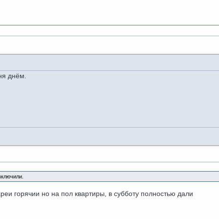
ня днём.
включили.
реи горячии но на пол квартиры, в субботу полностью дали