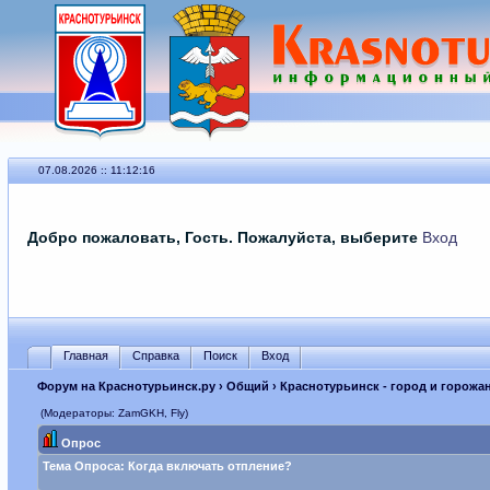
07.08.2026 :: 11:12:16
Добро пожаловать, Гость. Пожалуйста, выберите
Вход
Главная
Справка
Поиск
Вход
Форум на Краснотурьинск.ру
›
Общий
›
Краснотурьинск - город и горожа
(Модераторы: ZamGKH, Fly)
Опрос
Тема Опроса:
Когда включать отпление?