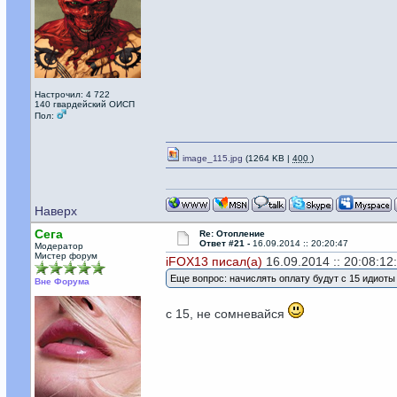
Настрочил: 4 722
140 гвардейский ОИСП
Пол:
image_115.jpg
(1264 KB |
400
)
Наверх
Сега
Re: Отопление
Ответ #21 -
16.09.2014 :: 20:20:47
Модератор
Мистер форум
iFOX13 писал(а)
16.09.2014 :: 20:08:12
Еще вопрос: начислять оплату будут с 15 идиоты
Вне Форума
с 15, не сомневайся