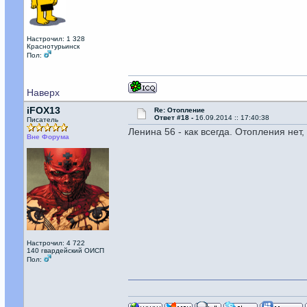
Настрочил: 1 328
Краснотурьинск
Пол:
Наверх
iFOX13
Re: Отопление
Ответ #18 -
16.09.2014 :: 17:40:38
Писатель
Ленина 56 - как всегда. Отопления нет
Вне Форума
Настрочил: 4 722
140 гвардейский ОИСП
Пол: