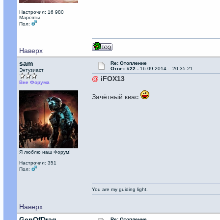
Настрочил: 16 980
Марсяты
Пол:
Наверх
sam
Re: Отопление
Ответ #22 -
16.09.2014 :: 20:35:21
Энтузиаст
@
iFOX13
Вне Форума
Зачётный квас
Я люблю наш Форум!
Настрочил: 351
Пол:
You are my guiding light.
Наверх
GenOfDrag
Re: Отопление