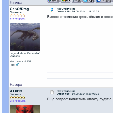
Наверх
GenOfDrag
Re: Отопление
Ответ #19 -
16.09.2014 :: 18:39:37
Писатель
Вместо отопления грязь тёплая с песко
Вне Форума
Legend about General of
Dragons
Настрочил: 4 158
Пол:
Наверх
iFOX13
Re: Отопление
Ответ #20 -
16.09.2014 :: 20:08:12
Писатель
Еще вопрос: начислить оплату будут с
Вне Форума