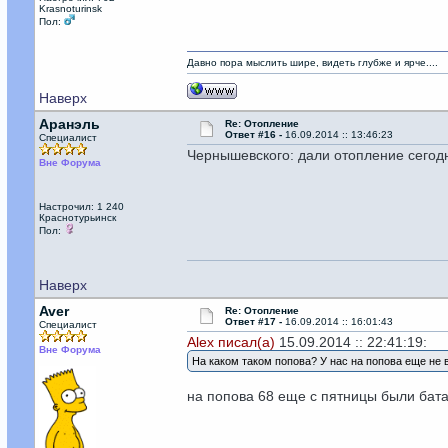
Krasnoturinsk
Пол:
Давно пора мыслить шире, видеть глубже и ярче....
Наверх
Аранэль
Re: Отопление
Ответ #16 -
16.09.2014 :: 13:46:23
Специалист
Чернышевского: дали отопление сегод
Вне Форума
Настрочил: 1 240
Краснотурьинск
Пол:
Наверх
Aver
Re: Отопление
Ответ #17 -
16.09.2014 :: 16:01:43
Специалист
Alex писал(а)
15.09.2014 :: 22:41:19:
Вне Форума
На каком таком попова? У нас на попова еще не 
на попова 68 еще с пятницы были бата