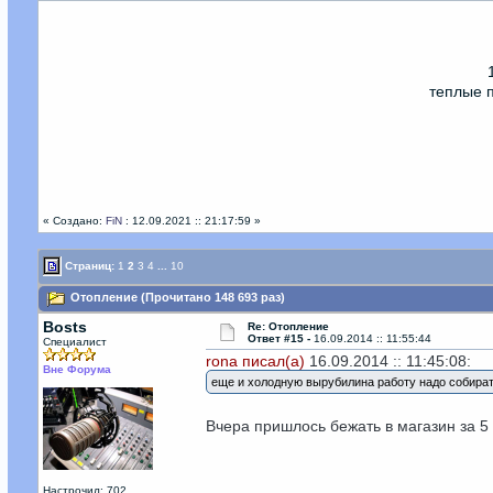
теплые 
« Создано:
FiN
: 12.09.2021 :: 21:17:59 »
Страниц:
1
2
3
4
...
10
Отопление (Прочитано 148 693 раз)
Bosts
Re: Отопление
Ответ #15 -
16.09.2014 :: 11:55:44
Специалист
rona писал(а)
16.09.2014 :: 11:45:08:
Вне Форума
еще и холодную вырубилина работу надо собират
Вчера пришлось бежать в магазин за 5
Настрочил: 702