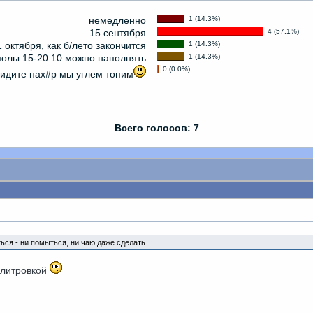
немедленно
1 (14.3%)
15 сентября
4 (57.1%)
1 октября, как б/лето закончится
1 (14.3%)
полы 15-20.10 можно наполнять
1 (14.3%)
0 (0.0%)
идите нах#р мы углем топим
Всего голосов: 7
ься - ни помыться, ни чаю даже сделать
 литровкой