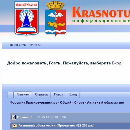
09.08.2026 :: 12:33:58
Добро пожаловать, Гость. Пожалуйста, выберите
Вход
Главная
Справка
Поиск
Вход
Форум на Краснотурьинск.ру
›
Общий
›
Спорт
› Активный образ жизни
Страниц:
1
...
14
15
16
17
18
...
36
Активный образ жизни (Прочитано 422 266 раз)