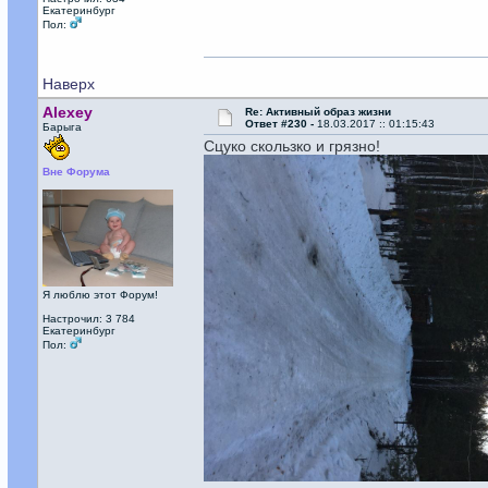
Екатеринбург
Пол:
Наверх
Alexey
Re: Активный образ жизни
Ответ #230 -
18.03.2017 :: 01:15:43
Барыга
Сцуко скользко и грязно!
Вне Форума
Я люблю этот Форум!
Настрочил: 3 784
Екатеринбург
Пол: