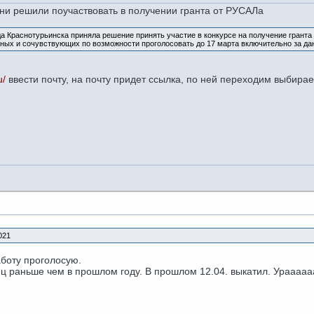
зни решили поучаствовать в получении гранта от РУСАЛа
да Краснотурьинска приняла решение принять участие в конкурсе на получение гранта
рных и сочувствующих по возможности проголосовать до 17 марта включительно за да
u/
ввести почту, на почту придет ссылка, по ней переходим выбира
021
аботу проголосую.
ц раньше чем в прошлом году. В прошлом 12.04. выкатил. Урааааааааа