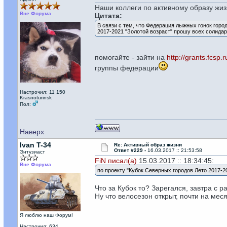
Наши коллеги по активному образу жи
Вне Форума
Цитата:
В связи с тем, что Федерация лыжных гонок горо
2017-2021 "Золотой возраст" прошу всех солида
помогайте - зайти на
http://grants.fcsp.r
группы федерации
Настрочил: 11 150
Krasnoturinsk
Пол:
Наверх
Ivan T-34
Re: Активный образ жизни
Ответ #229 -
16.03.2017 :: 21:53:58
Энтузиаст
FiN писал(а)
15.03.2017 :: 18:34:45:
Вне Форума
по проекту "Кубок Северных городов Лето 2017-2
Что за Кубок то? Зарегался, завтра с р
Ну что велосезон открыт, почти на меся
Я люблю наш Форум!
Настрочил: 634