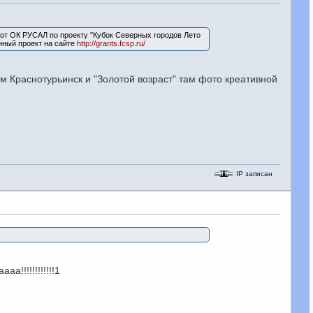
 от ОК РУСАЛ по проекту "Кубок Северных городов Лето
нный проект на сайте
http://grants.fcsp.ru/
ем Краснотурьинск и "Золотой возраст" там фото креативной
IP записан
!!!!!!!!!!!!1