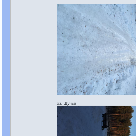
оз. Щучье