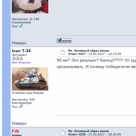
Настрочил: 11 150
Krasnoturinsk
Пол:
Наверх
Ivan T-34
Re: Активный образ жизни
Ответ #227 -
13.03.2017 :: 22:13:29
Энтузиаст
90 км? Это реально? Капец!!!!!!!!! От 
Вне Форума
организовать. И почему победителю в
Я люблю наш Форум!
Настрочил: 634
Екатеринбург
Пол:
Наверх
FiN
Re: Активный образ жизни
Ответ #228 -
15.03.2017 :: 18:34:45
Админ