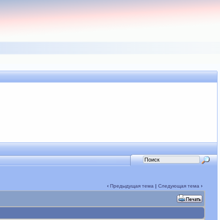
‹
Предыдущая тема
|
Следующая тема
›