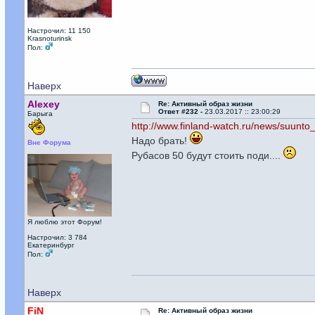
Настрочил: 11 150
Krasnoturinsk
Пол:
Наверх
Alexey
Re: Активный образ жизни
Ответ #232 -
23.03.2017 :: 23:00:29
Барыга
http://www.finland-watch.ru/news/suunt
Надо брать!
Вне Форума
Рубасов 50 будут стоить поди....
Я люблю этот Форум!
Настрочил: 3 784
Екатеринбург
Пол:
Наверх
FiN
Re: Активный образ жизни