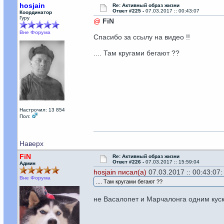
hosjain
Re: Активный образ жизни
Ответ #225 -
07.03.2017 :: 00:43:07
Координатор
Гуру
@
FiN
Вне Форума
Спасибо за ссылу на видео !!
.... Там кругами бегают ??
Настрочил: 13 854
Пол:
Наверх
FiN
Re: Активный образ жизни
Ответ #226 -
07.03.2017 :: 15:59:04
Админ
hosjain писал(а)
07.03.2017 :: 00:43:07:
Вне Форума
.... Там кругами бегают ??
не Васалопет и Марчалонга одним куско