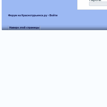
Форум на Краснотурьинск.ру
› Войти
Наверх этой страницы