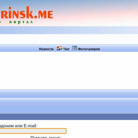
Новости
Чат
Фотогалерея
вдоним или E-mail
:
Помнить меня
: